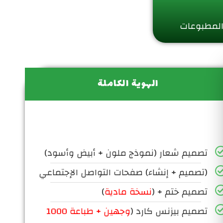
المطبوعات
الهوية الكاملة
تصميم شعار (نموذج ملون + أبيض وأسود)
(تصميم + إنشاء) صفحات التواصل الإجتماعي
تصميم ختم + (
نسخة مادية
)
تصميم بيزنس كارد (
وجهين + طباعة 1000