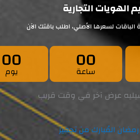
 الهويات التجارية
 الباقات لسعرها الأصلي، اطلب باقتك الآن
00
00
ساعة
يوم
يليه عرض آخر في وقت قريب
ضان المُبارك من تجهيز