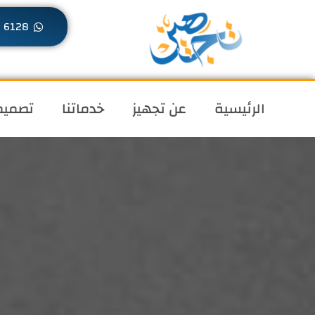
خطي
6128 1088 2010+
لى
لمحتوى
الرئيسية
عن تجهيز
خدماتنا
تصميم